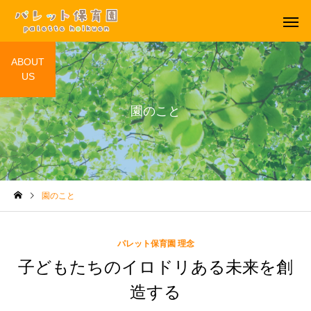
ABOUT
US
園のこと
年間行事
一日のよ
園のこと
パレット保育園 理念
子どもたちのイロドリある未来を創
造する